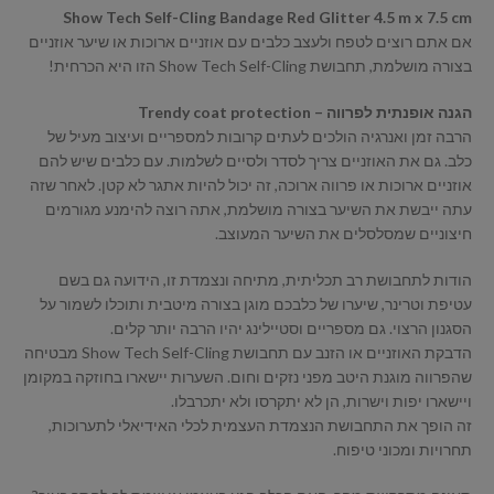
Show Tech Self-Cling Bandage Red Glitter 4.5 m x 7.5 cm
אם אתם רוצים לטפח ולעצב כלבים עם אוזניים ארוכות או שיער אוזניים
בצורה מושלמת, תחבושת Show Tech Self-Cling הזו היא הכרחית!
הגנה אופנתית לפרווה – Trendy coat protection
הרבה זמן ואנרגיה הולכים לעתים קרובות למספריים ועיצוב מעיל של
כלב. גם את האוזניים צריך לסדר ולסיים לשלמות. עם כלבים שיש להם
אוזניים ארוכות או פרווה ארוכה, זה יכול להיות אתגר לא קטן. לאחר שזה
עתה ייבשת את השיער בצורה מושלמת, אתה רוצה להימנע מגורמים
חיצוניים שמסלסלים את השיער המעוצב.
הודות לתחבושת רב תכליתית, מתיחה ונצמדת זו, הידועה גם בשם
עטיפת וטרינר, שיערו של כלבכם מוגן בצורה מיטבית ותוכלו לשמור על
הסגנון הרצוי. גם מספריים וסטיילינג יהיו הרבה יותר קלים.
הדבקת האוזניים או הזנב עם תחבושת Show Tech Self-Cling מבטיחה
שהפרווה מוגנת היטב מפני נזקים וחום. השערות יישארו בחוזקה במקומן
ויישארו יפות וישרות, הן לא יתקרסו ולא יתכרבלו.
זה הופך את התחבושת הנצמדת העצמית לכלי האידיאלי לתערוכות,
תחרויות ומכוני טיפוח.