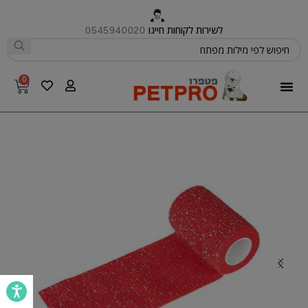
לשירות לקוחות חייגו
0545940020
0
פטפרו CARE