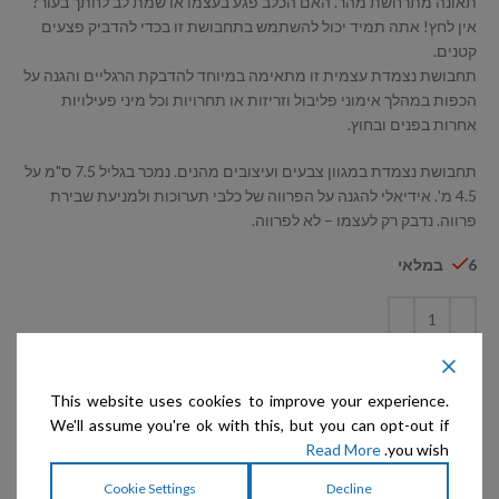
תאונה מתרחשת מהר. האם הכלב פגע בעצמו או שמת לב לחתך בעור?
אין לחץ! אתה תמיד יכול להשתמש בתחבושת זו בכדי להדביק פצעים
קטנים.
תחבושת נצמדת עצמית זו מתאימה במיוחד להדבקת הרגליים והגנה על
הכפות במהלך אימוני פליבול וזריזות או תחרויות וכל מיני פעילויות
אחרות בפנים ובחוץ.
תחבושת נצמדת במגוון צבעים ועיצובים מהנים. נמכר בגליל 7.5 ס"מ על
4.5 מ'. אידיאלי להגנה על הפרווה של כלבי תערוכות ולמניעת שבירת
פרווה. נדבק רק לעצמו – לא לפרווה.
6 במלאי
הוספה לסל
This website uses cookies to improve your experience.
הוסף לרשימת המשאלות
We'll assume you're ok with this, but you can opt-out if
Read More
you wish.
קטגוריות:
Transgroom-Show Tech
,
גומיות, רולים, פפיונים ועוד
Cookie Settings
Decline