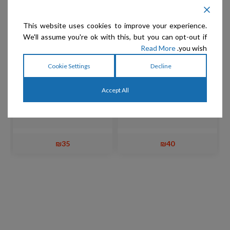
This website uses cookies to improve your experience.
We'll assume you're ok with this, but you can opt-out if
Read More
you wish.
Cookie Settings
Decline
Accept All
Show Tech – מגרדת
Show Tech – מגרדת
משולשת ידית עץ סיסם
אקסטרה קטנה ידית עץ סיסם
₪
35
₪
40