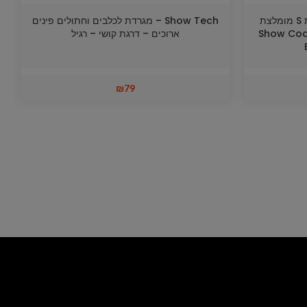
Show Tech – Yento – מגרדת S מומלצת
Show Tech – מגרדת לכלבים וחתולים פינים
Show Coat Slick
ארוכים – דרגת קושי – רגיל
₪
79