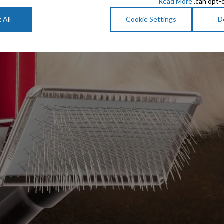
Read More
can opt-o
 All
Cookie Settings
D