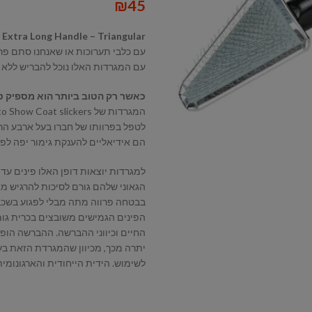
₪
45
 Extra Long Handle – Triangular
עם כלבי תערוכות או שאנחנו סתם פר
עם המגרדות האלו נוכל להבריש ללא ס
כאשר רק הטוב ביותר הוא מספיק טוב –  the best is good enough
לטפל בפרוותו של חברו בעל ארבע הר
הם אידיאליים להענקת גימור יפה לפר
למגרדות יוצאות דופן האלו פינים עדינ
הגאוני שלהם גורם לסיכות להרגיש מ
בבטחה פרווה מתה מבלי לפגוע בשכב
הפינים הגמישים משובצים בכרית גומ
החיים וכיווני ההברשה. ההברשה הופכת
יתרה מכך, מכיוון שהמגרדת הזאת בעל
לשימוש. הידית הייחודית והארגונומ