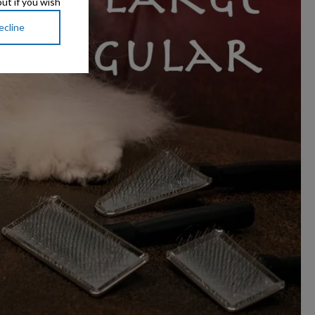
ut if you wish.
ecline