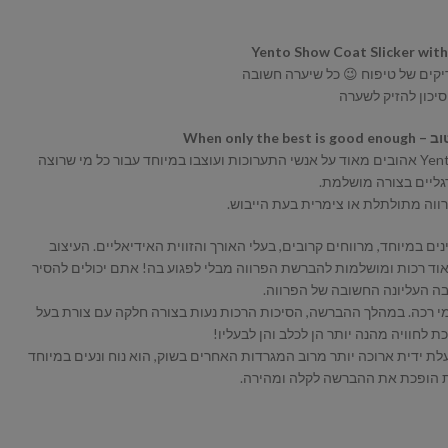
Yento Show Coat Slicker with
יקים של טיפוח 😉 כל שיערה חשובה
יכון להזיק לשערה
When only
המגרדות של Yento Show Coat slickers אהובים מאוד על אנשי התערוכות ועוצבו במיוחד עבור כל מי שרוצה
גליים בצורה מושלמת.
ווה מתולתלת או צימרית בעת הייבוש.
ים במיוחד, מרווחים קרובים, בעלי האורך והזווית האידיאליים. העיצוב
אוד רכות ומושלמות להברשת הפרווה מבלי לפגוע בה! אתם יכולים להסיר
ה העליונה החשובה של הפרווה.
י רכה. במהלך ההברשה, הסיכות הרכות נעות בצורה חלקה עם צורת בעל
 לחוויה מהנה יותר הן לכלב והן לבעליו!
ת ידית ארוכה יותר מרוב המגרדות האחרים בשוק, הוא נוח ונעים במיוחד
ית הופכת את ההברשה לקלה ומהירה.