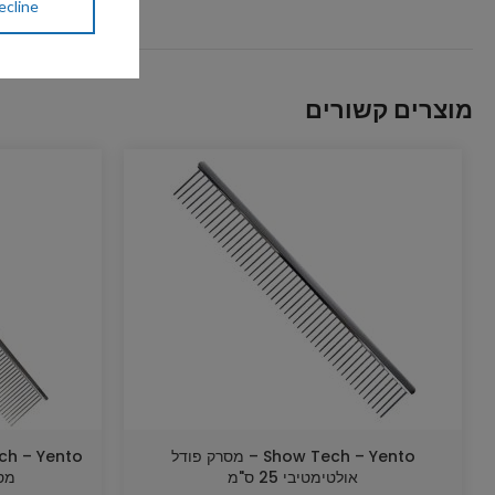
ecline
מוצרים קשורים
Show Tech – Yento – מסרק פודל
אולטימטיבי 25 ס"מ
מספרי