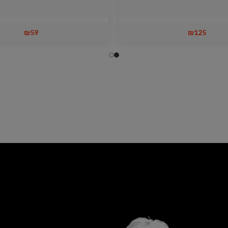
₪
59
₪
125