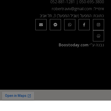
052-881-1281
|
050-695-3800
אימייל:
robertraviv@gmail.com
כתובת:
המפעל (שביל המפעל) 3, תל אביב
נבנה ע"י
Boostoday.com