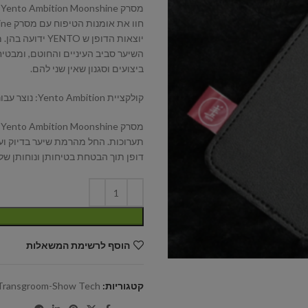
מסרק Yento Ambition Moonshine – גימורים מושלמים, פנים יפות
יוצאות הדופן ש
השיער סביב העיניים והחוטם, ומבטיח
ביצועים וסגנון שאין שני להם.
קולקציית Yento Ambition: נוצר עבור פרפקציוניסטים, אהוב על כולם
מ
תערוכות. החל מהרמת שיער בדיוק ועד
דופן תוך הבטחת בטיחותן ונוחותן ש
הוסף לרשימת המשאלות
קטגוריות:
Transgroom-Show Tech