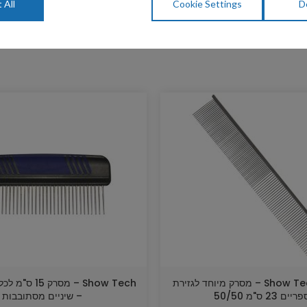
 All
Cookie Settings
D
Show Tech – Yento – מסרק מיוחד לגזירת
Show Tech – מסרק
ים 23 ס"מ 50/50
– שיניים מסתובבות