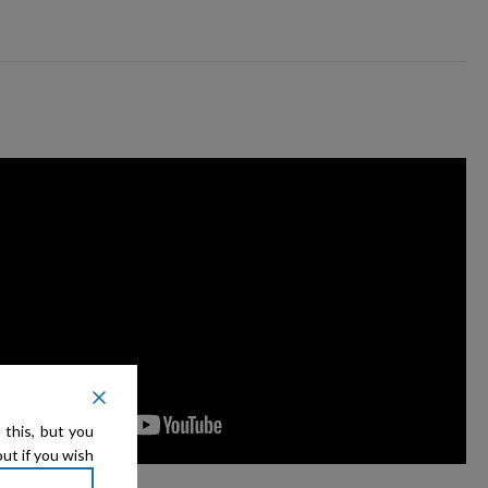
 this, but you
ut if you wish.