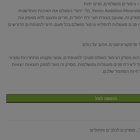
חוו את אומנות הטיפוח עם מסרק Yento Ambition Moonshine, כלי ייחודי המגלם את האיכות והחדשנות
 YENTO ידועה בהן. מסרק זה, שעוצב בצורת חצי ירח ייחודית, מרים ומעצב ללא מאמץ את
 פנים מעוגלות להפליא וגימור מושלם בכל פעם. חיוני למטפחים הדורשים
סרק Yento Ambition Moonshine הוא מסרק הגימור האולטימטיבי למטפחים, אנשי מקצוע מתחרויות ומציגי
 ליצירת פנים מעוגלות ומושלמות, מסרק זה נועד לספק תוצאות יוצאות
ל חיות המחמד שלכם.
הוספה לסל
,
מסרקים לכלבים וחתולים