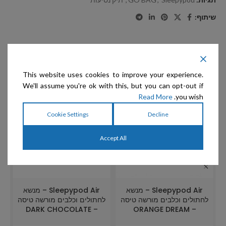
שיתוף:
מוצרים קשורים
This website uses cookies to improve your experience.
We'll assume you're ok with this, but you can opt-out if
אזל המלאי
אזל המלאי
א
Read More
you wish.
Cookie Settings
Decline
Accept All
Sleepypod Air – מנשא
Sleepypod Air – מנשא
לחתולים וכלבים מורשה טיסה
לחתולים וכלבים מורשה טיסה
ל
– DARK CHOCOLATE
– ORANGE DREAM