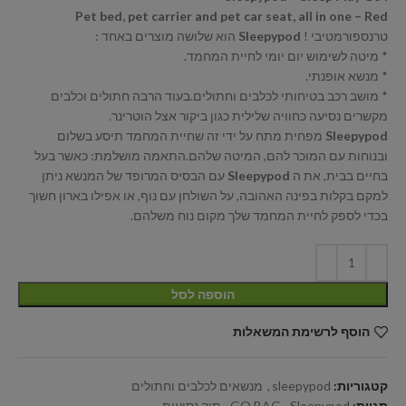
Pet bed, pet carrier and pet car seat, all in one – Red
טרנספורמטיבי !
Sleepypod
הוא שלושה מוצרים באחד :
* מיטה לשימוש יום יומי לחיית המחמד.
* מנשא אופנתי.
* מושב רכב בטיחותי לכלבים וחתולים.בעוד הרבה חתולים וכלבים
מקשרים נסיעה כחוויה שלילית כגון ביקור אצל הוטרינר.
Sleepypod
מפחית מתח על ידי זה שחיית המחמד תיסע בשלום
ובנוחות עם המוכר להם, המיטה שלהם.התאמה מושלמת: כאשר בעל
בחיים בבית, את ה
Sleepypod
עם הבסיס המרופד של המנשא ניתן
למקם בקלות בפינה האהובה, על השולחן עם נוף, או אפילו בארון חשוך
בכדי לספק לחיית המחמד שלך מקום נוח משלהם.
הוספה לסל
הוסף לרשימת המשאלות
קטגוריות:
sleepypod
,
מנשאים לכלבים וחתולים
תגיות:
Sleepypod
,
GO BAG
,
תיק נסיעות