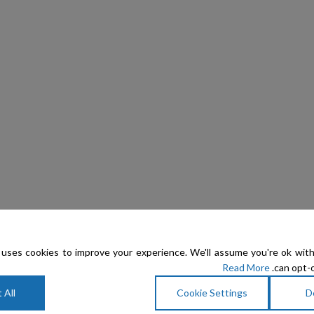
uses cookies to improve your experience. We'll assume you're ok with
Read More
can opt-o
 All
Cookie Settings
D