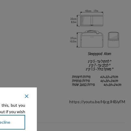
https://youtu.be/HjcgJHBiyFM
 this, but you
ut if you wish.
ecline