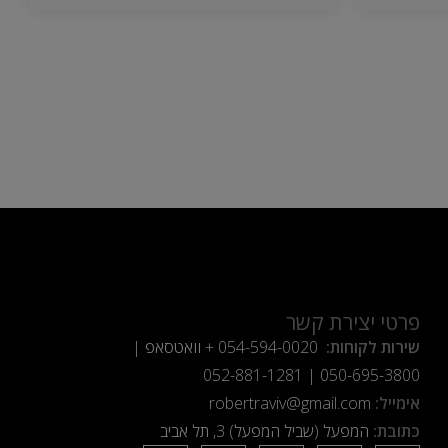
פרטי יצירת קשר
שירות לקוחות:
054-594-0020
+ וואטסאפ |
052-881-1281
|
050-695-3800
אימייל:
robertraviv@gmail.com
כתובת:
המפעל (שביל המפעל) 3, תל אביב