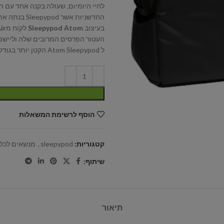
לחיי היומיום, שעולה בקנה אחד עם ת
החדשניות אשר Sleepypod בנתה את המוניטין שלה.
בעיצוב
Sleepypod Atom
לקוח מ
ir
העטור הפרסים המרובים שלה וליישם
ל Atom Sleepypod הקטן יותר בגודל.
הוסף לרשימת המשאלות
קטגוריות:
sleepypod
,
מנשאים לכלב
שיתוף:
תיאור