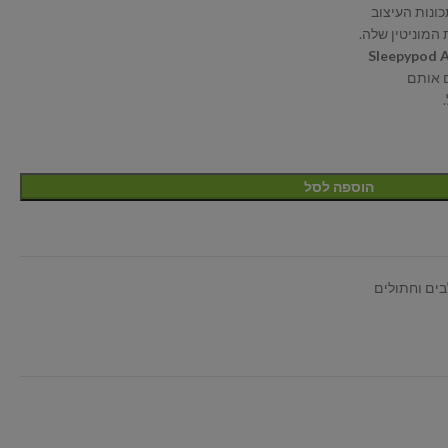
כונות העיצוב
Sleepypod A
 אותם
הוספה לסל
ים וחתולים