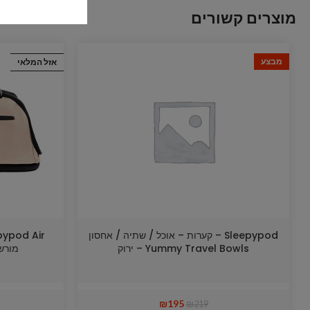
מוצרים קשורים
מבצע
אזל המלאי
Sleepypod – קערות – אוכל / שתיה / אחסון
Yummy Travel Bowls – ירוק
מורשה טי
₪
195
₪
219