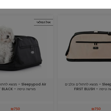
אזל המלאי
Sleepypod Air – מנשא לחתולים וכלבים
Sleepypod Air – מנשא
סה – FIRST BLUSH
מורשה טיסה – JET BLACK
₪
750
₪
750