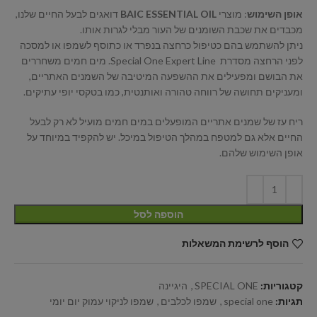
אופן השימוש
: מוצרי
BAIC ESSENTIAL OIL
דואגים לבעל החיים שלנו,
מכבדים את שכבת השומנים של העור מבלי לגרות אותו.
ניתן להשתמש בהם כטיפול כרחצה בנפרד או כתוסף לשמפו או למסכה
לפני הרחצה מסדרת Special One Expert Line. מים חמים משחררים
את הבושם ומפעילים את ההשפעה המיטיבה של השמנים האתריים,
ומעניקים תחושה של רווחה טהורה ואותנטית, כמו בטקסי יופי עתיקים.
ריח עז של שמנים אתריים המופעלים במים חמים מועיל לא רק לבעל
החיים אלא גם למטפח במהלך הטיפול במיכל. יש להקפיד במיוחד על
אופן השימוש שלהם.
הוספה לסל
הוסף לרשימת המשאלות
קטגוריות:
SPECIAL ONE
,
היגיינה
תגיות:
special one
,
שמפו לכלבים
,
שמפו לניקוי עמוק יום יומי