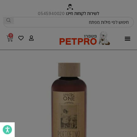
לשירות לקוחות חייגו
0545940020
0
פטפרו CARE