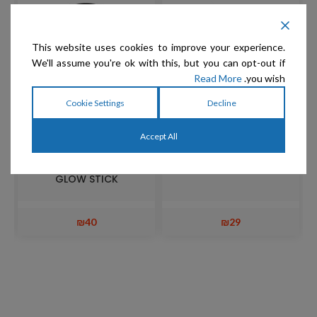
This website uses cookies to improve your experience.
We'll assume you're ok with this, but you can opt-out if
Read More
you wish.
Cookie Settings
Decline
Accept All
Spunky Pup – צעצוע דנטלי
Spunky Pup – צעצוע זריקה
FOAM STICK
מקל זוהר בחושך FETCH &
GLOW STICK
₪
40
₪
29