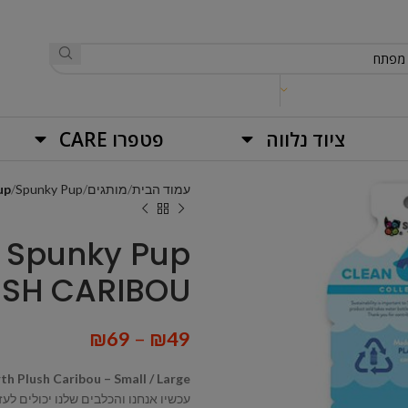
ציוד נלווה
פטפרו CARE
עמוד הבית
מותגים
Spunky Pup
punky Pup
USH CARIBOU
₪
69
–
₪
49
th Plush Caribou – Small / Large
עכשיו אנחנו והכלבים שלנו יכולים ל