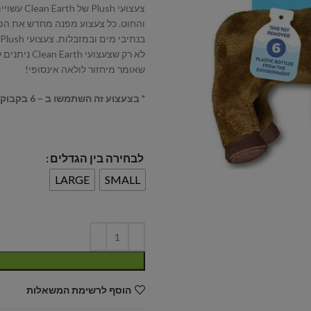
והחוט. כל צעצוע מפנה מחדש את הפסולת של עד 9 בקבוקי מים מפלסטי
בנתיבי מים ובמזבלות. צעצועי Plush של Clean Earth כוללים צפצפה מובנית וקונסטרוקציה עמידה.
לא רק שצעצ
שאומר מיחזור לולאה אינסופי!
* בצעצוע זה השתמשו ב – 6 בקבוקי פלסטיק ב LARGE – וב 4 בקבוקי פלסטיק ב SMALL !
לבחירה בין הגדלים
LARGE
SMALL
הוסף לרשימת המשאלות