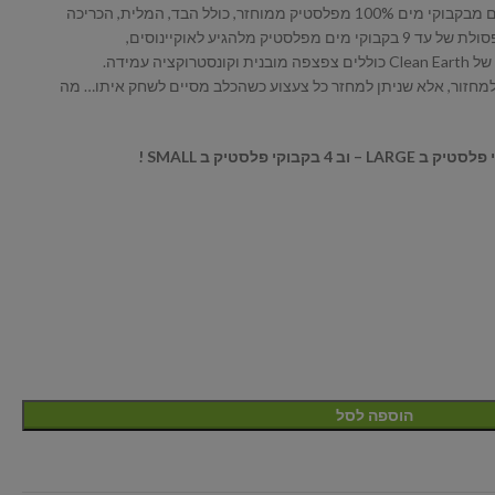
צעצועי Plush של Clean Earth עשויים מבקבוקי מים 100% מפלסטיק ממוחזר, כולל הבד, המלית, הכריכה
ק מלהגיע לאוקיינוסים,
ועי Clean Earth ניתנים למחזור, אלא שניתן למחזר כל צעצוע כשהכלב מסיים לשחק איתו… מה
הוספה לסל