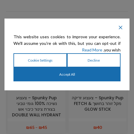
מוצרים קשורים
This website uses cookies to improve your experience.
We'll assume you're ok with this, but you can opt-out if
Read More
you wish.
Cookie Settings
Decline
Accept All
Spunky Pup – צעצוע זריקה
Spunky Pup – צעצוע
מקל זוהר בחושך FETCH &
נשיכה 100% גומי טבעי
GLOW STICK
בצורת צינור כיבוי אש
DOUBLE WALL HYDRANT
₪
65
–
₪
45
₪
40