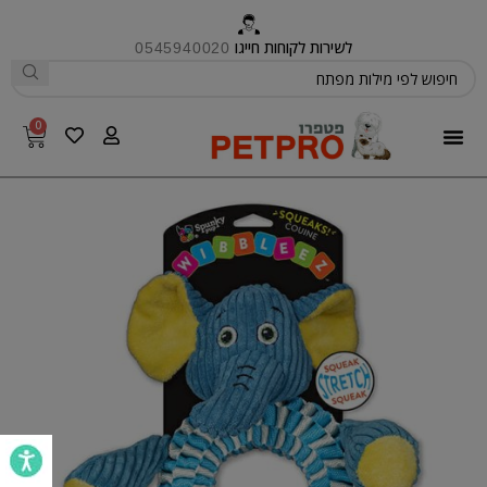
לשירות לקוחות חייגו
0545940020
0
פטפרו CARE