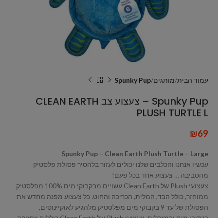
עמוד הבית
מותגים
Spunky Pup
Spunky Pup – צעצוע צב CLEAN EARTH
PLUSH TURTLE L
₪
69
Spunky Pup – Clean Earth Plush Turtle – Large
עכשיו אנחנו והכלבים שלנו יכולים לעזור בלהסיר פסולת פלסטיק
מהסביבה … צעצוע אחד בכל פעם!
צעצועי Plush של Clean Earth עשויים מבקבוקי מים 100% מפלסטיק
ממוחזר, כולל הבד, המלית, הכריכה והחוט. כל צעצוע מפנה מחדש את
הפסולת של עד 9 בקבוקי מים מפלסטיק מלהגיע לאוקיינוסים,
בנתיבי מים ובמזבלות. צעצועי Plush של Clean Earth כוללים צפצפה