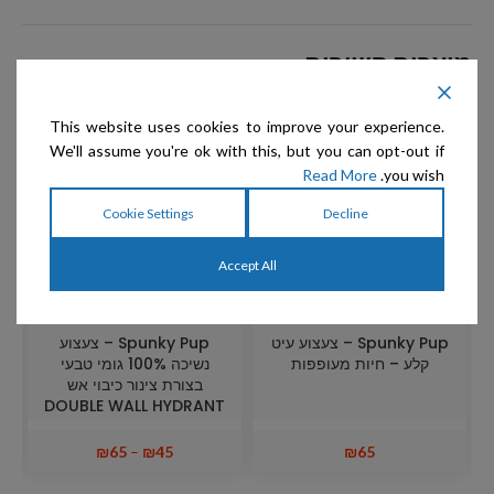
מוצרים קשורים
This website uses cookies to improve your experience.
We'll assume you're ok with this, but you can opt-out if
Read More
you wish.
Cookie Settings
Decline
Accept All
Spunky Pup – צעצוע עיט
Spunky Pup – צעצוע
קלע – חיות מעופפות
נשיכה 100% גומי טבעי
בצורת צינור כיבוי אש
DOUBLE WALL HYDRANT
₪
65
–
₪
45
₪
65