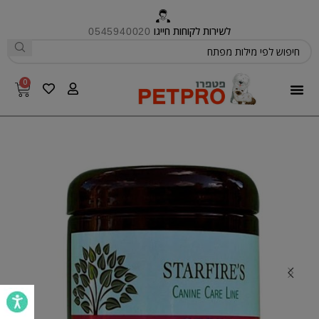
לשירות לקוחות חייגו
0545940020
0
פטפרו CARE