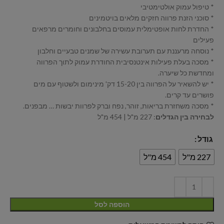
* טיפול עמוק אולטימטיבי
* סוכני הזנת פרווה חזקים מלאים בויטמינים
* החדרת לחות אופטימלית עמוסים בחלבונים וחומרים מרפאים
פעילים
* נוסחה מרעננת עם תערובת עשירה של שמנים טבעיים וחלבון
* מסכה בעלת פעילות אינטנסיבית החודרת עמוק לתוך הפרווה
ומחדשת כל שיערה.
* יש להשאיר על הפרווה בין 15-20 דק' מינימום ולשטוף עם מים
פושרים עד קרים.
* מסכה משחזרת בריאות, זוהר, נפח וברק לפרוות יבשות … מבפנים.
לבחירה בין הגדלים
: 227 מ"ל | 454 מ"ל
גודל
227 מ"ל
454 מ"ל
הוספה לסל