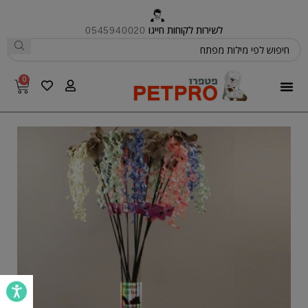
לשירות לקוחות חייגו
0545940020
0
פטפרו CARE