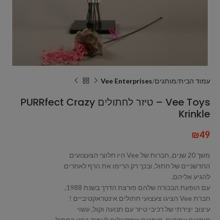
עמוד הבית
מותגים
Vee Enterprises
Vee Toys – טיזר לחתולים PURRfect Crazy
Krinkle
₪
49
משך 20 שנים, חברות של Vee היו חלוצי הצעצועים
החדשניים של חתול, ובכך רק הרימו את הרף לאחרים
להגיע אליהם.
עם הופעת הבכורה שלהם פורצת הדרך בשנת 1988,
חברת Vee הציגו צעצועי חתולים אינטראקטיביים !
עיצוב יצירתי של רכיבי טיזר עם תנועה וקול, עשוי
חומרים עמידים, חומרים שמסוגלים לעמוד בפני החתול