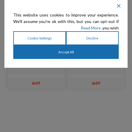
This website uses cookies to improve your experience.
We'll assume you're ok with this, but you can opt-out if
Read More
you wish.
Cookie Settings
Decline
Accept All
Vee Toys – טיזר לחתולים
Vee Toys – טיזר לחתולים
THE PURRfect Cat toy
PURRfect Feather
₪
69
₪
69