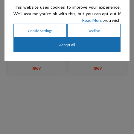
This website uses cookies to improve your experience.
We'll assume you're ok with this, but you can opt-out if
Read More
you wish.
Cookie Settings
Decline
Vee Toys – טיזר לחתולים
Vee Toys – טיזר לחתולים
y
PURRfect
THE PURRfect Cat toy
Accept All
CrunchyFeather
₪
69
₪
69