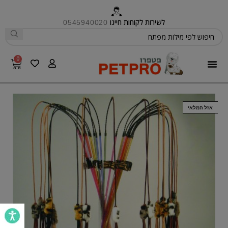
לשירות לקוחות חייגו
0545940020
0
פטפרו CARE
אזל המלאי