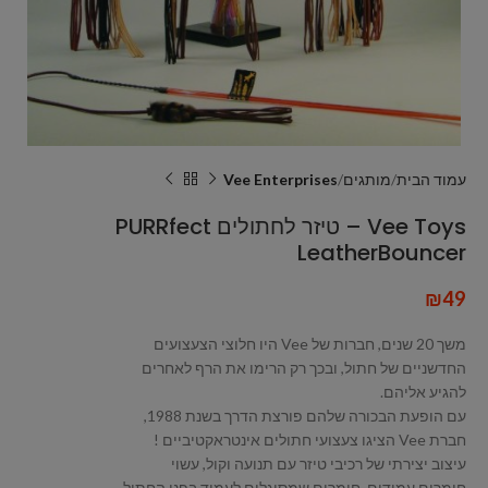
עמוד הבית
מותגים
Vee Enterprises
Vee Toys – טיזר לחתולים PURRfect
LeatherBouncer
₪
49
משך 20 שנים, חברות של Vee היו חלוצי הצעצועים
החדשניים של חתול, ובכך רק הרימו את הרף לאחרים
להגיע אליהם.
עם הופעת הבכורה שלהם פורצת הדרך בשנת 1988,
חברת Vee הציגו צעצועי חתולים אינטראקטיביים !
עיצוב יצירתי של רכיבי טיזר עם תנועה וקול, עשוי
חומרים עמידים, חומרים שמסוגלים לעמוד בפני החתול