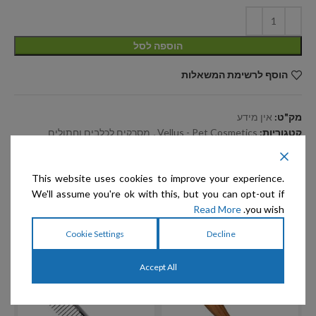
הוספה לסל
הוסף לרשימת המשאלות
מק"ט:
אין מידע
קטגוריות:
Vellus - Pet Cosmetics
,
מסרקים לכלבים וחתולים
תגיות:
vellus
,
מסרק 11.5 ס"מ 50/50
שיתוף:
This website uses cookies to improve your experience.
We'll assume you're ok with this, but you can opt-out if
Read More
you wish.
מוצרים קשורים
Cookie Settings
Decline
Accept All