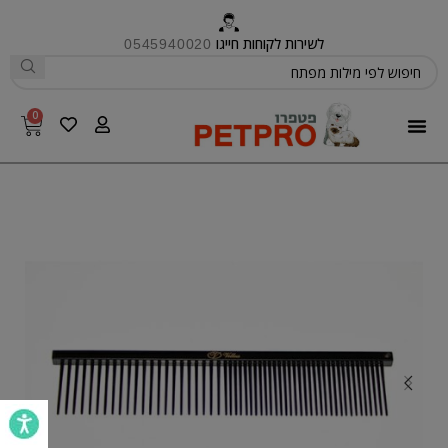
לשירות לקוחות חייגו
0545940020
0
פטפרו CARE