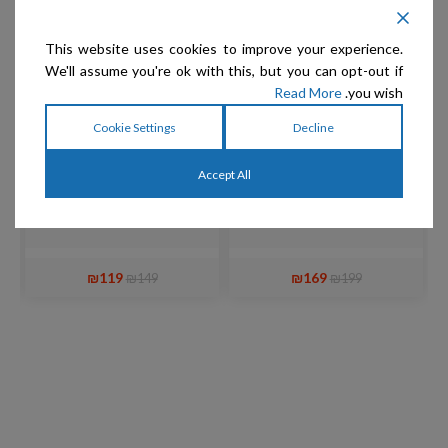
This website uses cookies to improve your experience.
We'll assume you're ok with this, but you can opt-out if
Read More
you wish.
Cookie Settings
Decline
Accept All
Chris Christensen –
Chris Christensen –
מברשת פינים אובלית 35
מברשת בצורת טי – מיני
מ
מ"מ
16מ"מ
₪
119
₪
169
₪
149
₪
199