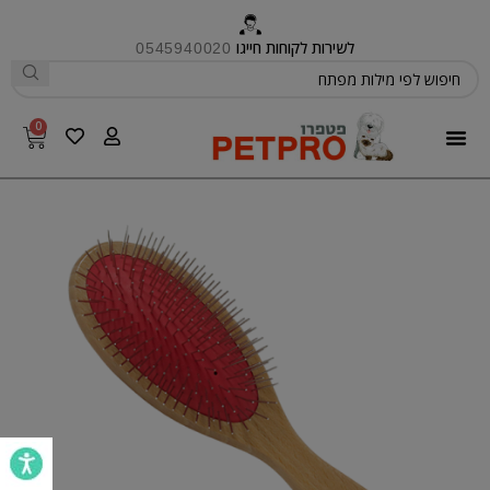
לשירות לקוחות חייגו
0545940020
0
פטפרו CARE