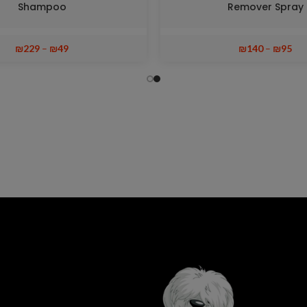
Shampoo
Remover Spray
₪
229
–
₪
49
₪
140
–
₪
95