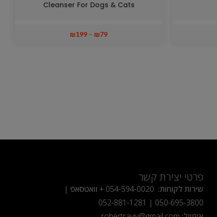
Cleanser For Dogs & Cats
₪
199
–
₪
79
פרטי יצירת קשר
שירות לקוחות:
054-594-0020
+ וואטסאפ |
052-881-1281
|
050-695-3800
אימייל:
robertraviv@gmail.com