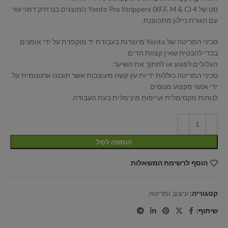
סט של 4 Yento Pro Strippers (XF,F, M & C) המוצגים בנרתיק דמוי עור
עם חגורת ניילון מתכווננת.
סכיני המריטה של Yento מיוצרות בעבודת יד מוקפדת על ידי אומנים
בכדי להבטיח שאין קצוות חדים
העלולים לפגוע או לחתוך את השיער.
סכיני המריטה כוללות ידיות עץ קשה מעוצבות אשר תוכננו ארגונומית על
ידי אנשי מקצוע מנוסים
לנוחות מקסימלית ועייפות מינימלית בעת העבודה.
הוספה לסל
הוסף לרשימת המשאלות
קטגוריה:
עיצוב ומריטה
שיתוף: