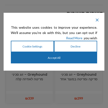
מוצרים קשורים
This website uses cookies to improve your experience.
We'll assume you're ok with this, but you can opt-out if
Read More
you wish.
Cookie Settings
Decline
Accept All
Greyhound – זוג סכיני
Greyhound – זוג סכיני
סריקה ומריטה במוצר אחד
מריטה לאחיזה קלה
₪
339
₪
299