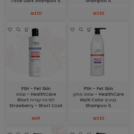
Total Dark Shampoo 1L
Shampoo 1L
₪
110
₪
110
PSH – Pet Skin
PSH – Pet Skin
HealthCare – שמפו מתקן
HealthCare – שמפו
צבעים Multi Color
לפרוות קצרות Short
Strawberry – Short Coat
Shampoo 1L
Shampoo
₪
69
₪
110