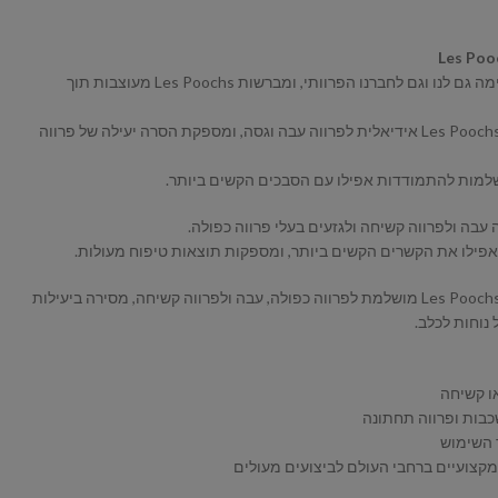
Les Poo
הברשת כלבים צריכה להיות חוויה נעימה גם לנו וגם לחברנו הפרוותי, ומברשות Les Poochs מעוצבות תוך
מברשת Les Poochs Slicker Single Firm Purple אידיאלית לפרווה עבה וגסה, ומספקת הסרה יעילה של פרווה
למות להתמודדות אפילו עם הסבכים הקשים ביותר.
עבה ולפרווה קשיחה ולגזעים בעלי פרווה כפולה.
אפילו את הקשרים הקשים ביותר, ומספקות תוצאות טיפוח מעולות.
מברשת Les Poochs Slicker Single Firm Purple מושלמת לפרווה כפולה, עבה ולפרווה קשיחה, מסירה ביעילות
נוחות לכלב.
או קשיחה
כבות ופרווה תחתונה
 השימוש
מקצועיים ברחבי העולם לביצועים מעולים