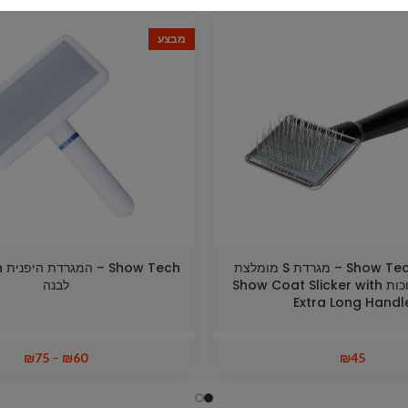
מבצע
Show Tech – Yento – מגרדת S מומלצת
ch
לפרוות תערוכות Show Coat Slicker with
לבנה
Extra Long Handl
₪
75
–
₪
60
₪
45