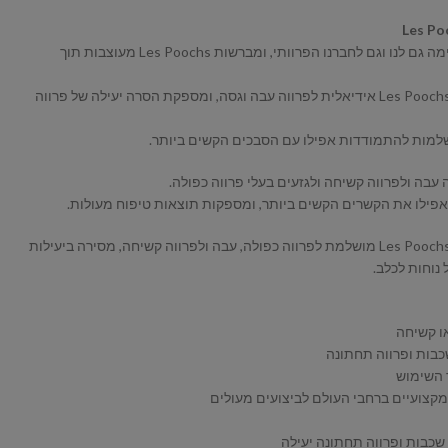
Les Poo
הברשת כלבים צריכה להיות חוויה נעימה גם לנו וגם לחברנו הפרוותי, ומברשות Les Poochs מעוצבות תוך
מברשת Les Poochs Slicker Single Firm Purple אידיאלית לפרווה עבה וגסה, ומספקת הסרה יעילה של פרווה
למות להתמודדות אפילו עם הסבכים הקשים ביותר.
עבה ולפרווה קשיחה ולגזעים בעלי פרווה כפולה.
אפילו את הקשרים הקשים ביותר, ומספקות תוצאות טיפוח מעולות.
מברשת Les Poochs Slicker Single Firm Purple מושלמת לפרווה כפולה, עבה ולפרווה קשיחה, מסירה ביעילות
נוחות לכלב.
או קשיחה
כבות ופרווה תחתונה
 השימוש
מקצועיים ברחבי העולם לביצועים מעולים
כבות ופרווה תחתונה יעילה