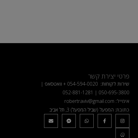
פרטי יצירת קשר
שירות לקוחות:
054-594-0020
+ וואטסאפ |
052-881-1281
|
050-695-3800
אימייל:
robertraviv@gmail.com
כתובת:
המפעל (שביל המפעל) 3, תל אביב