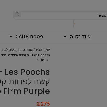
ציוד נלווה
פטפרו CARE
עמוד הבית
מוצרי טיפוח
כלים לעיצוב
Les Poochs – מגרדת גמישה יחיד – קושי: קשה לפרוות קשות ולפרוות עבות Slicker Single Firm Purple
hs
e Firm Purple
₪
275