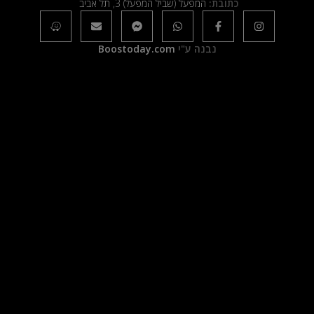
כתובת:
המפעל (שביל המפעל) 3, תל אביב
נבנה ע"י
Boostoday.com