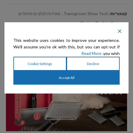
קטגוריות:
Transgroom-Show Tech
,
מגרדות לכלבים וחתולים
שיתוף:
This website uses cookies to improve your experience.
תיאור
We'll assume you're ok with this, but you can opt-out if
Read More
you wish.
Cookie Settings
Decline
Accept All