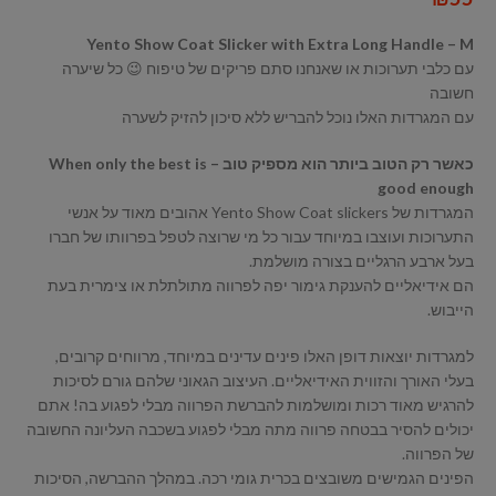
Yento Show Coat Slicker with Extra Long Handle – M
עם כלבי תערוכות או שאנחנו סתם פריקים של טיפוח 😉 כל שיערה
חשובה
עם המגרדות האלו נוכל להבריש ללא סיכון להזיק לשערה
כאשר רק הטוב ביותר הוא מספיק טוב – When only the best is
good enough
המגרדות של Yento Show Coat slickers אהובים מאוד על אנשי
התערוכות ועוצבו במיוחד עבור כל מי שרוצה לטפל בפרוותו של חברו
בעל ארבע הרגליים בצורה מושלמת.
הם אידיאליים להענקת גימור יפה לפרווה מתולתלת או צימרית בעת
הייבוש.
למגרדות יוצאות דופן האלו פינים עדינים במיוחד, מרווחים קרובים,
בעלי האורך והזווית האידיאליים. העיצוב הגאוני שלהם גורם לסיכות
להרגיש מאוד רכות ומושלמות להברשת הפרווה מבלי לפגוע בה! אתם
יכולים להסיר בבטחה פרווה מתה מבלי לפגוע בשכבה העליונה החשובה
של הפרווה.
הפינים הגמישים משובצים בכרית גומי רכה. במהלך ההברשה, הסיכות