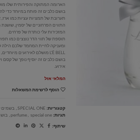
הארומה המתוקה והפירותית שלו מושל
בושם כלבים זה פותח במיוחד כדי לה
תערובת של תמציות עציות כמו ארז, א
התווים הפרחוניים של יסמין, שושנת הע
המזכירות עלי כותרת של פרחים.
תוספת של תווי הדר נוצצים כמו תפוז,
ומעניקה לחיית המחמד שלכם הילה של
L'È BELL מושלם לאירועים מיוחדים, החל מערבים אלגנטיים ועד למסיבות האקסקלוסיביות ביותר.
בושם כלבים זה יוסיף נופך של קסם ו
אירוע.
המלאי אזל
הוסף לרשימת המשאלות
קטגוריות:
SPECIAL ONE
,
בשמים ל
תגיות:
special one
,
perfume
,
בושם
שיתוף: