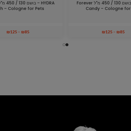
HYDRA – בושם 130 / 450 מ"ל Forever
sh – Cologne for Pets
Candy – Cologne for
₪
125
–
₪
85
₪
125
–
₪
85