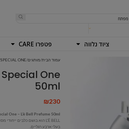
ציוד נלווה
פטפרו CARE
עמוד הבית
מותגים
SPECIAL ONE
50ml
₪
230
cial One – L’è Bell Prefume 50ml
L'È BELL הוא בושם כלבים ייח
בעלי ארבע רגליים.