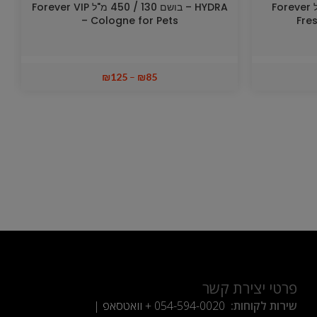
HYDRA – בושם 130 / 450 מ"ל Forever
HYDRA – בושם 130 / 450 מ"ל Forever VIP
– Cologne for Pets
Fre
₪
125
–
₪
85
פרטי יצירת קשר
שירות לקוחות:
054-594-0020
+ וואטסאפ |