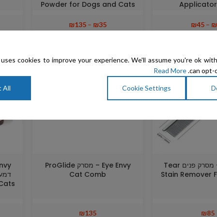
Powder for Dogs and Cats
Applicato
₪
135
–
₪
35
₪
45
–
₪
uses cookies to improve your experience. We'll assume you're ok with
Read More
can opt-o
 All
Cookie Settings
D
Eye Envy – מסרק פנים Tear
Eye Envy – מסרק ProGlide
Cat Comb
Stain Remover
Cats
₪
135
₪
85