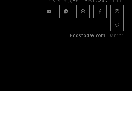
כתובת:
המפעל (שביל המפעל) 3, תל אביב
נבנה ע"י
Boostoday.com