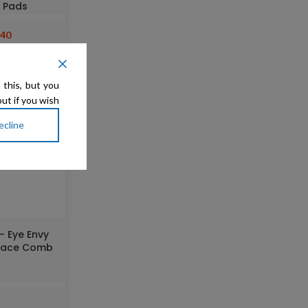
r Pads
40
 this, but you
ut if you wish.
ecline
 Face Comb