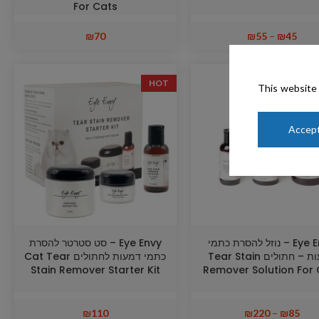
For Cats
₪
70
₪
55
–
₪
45
HOT
This website 
Accept
Eye Envy – נוזל להסרת כתמי
Eye Envy – סט סטרטר להסרת
דמעות – חתולים Tear Stain
כתמי דמעות לחתולים Cat Tear
Stain Remover Starter Kit
Remover Solution For 
₪
110
₪
220
–
₪
85