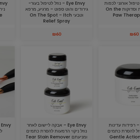
Eye  – טיפול אורגני לכפות
Eye Envy – נוזל לטיפול בעור-
רגליים יבשות וסדוקות On the
גירודים והוט ספוט – מרגיע, מרפא
נית
Paw Therap
וטבעי On The Spot – Itch
e
Relief Spray
₪
60
₪
60
Eye Env – רפידות עדינות
Eye Envy – אבקה ליישום לאחר
זל להסרת כתמים
נוזל ניקוי הדמעות להסרת כתמים
העיניים Gentle Action
ומניעתם Tear Stain Remover