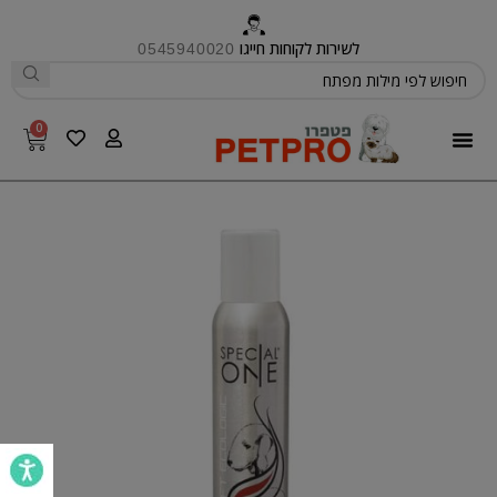
לשירות לקוחות חייגו
0545940020
0
פטפרו CARE