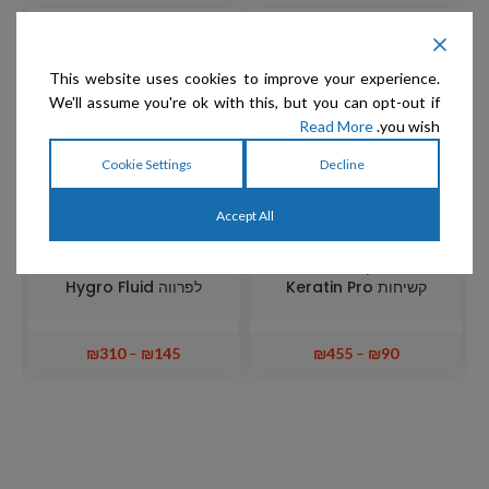
This website uses cookies to improve your experience.
We'll assume you're ok with this, but you can opt-out if
Read More
you wish.
Cookie Settings
Decline
Accept All
Special One – שמפו
Special One – אמולסיה
לבנייה וטקסטורה ופרוות
בעלת כוח לחות ומבנה מחדש
קשיחות Keratin Pro
לפרווה Hygro Fluid
₪
310
–
₪
145
₪
455
–
₪
90