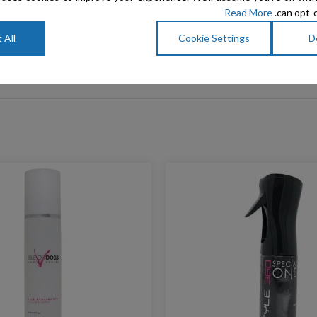
שיתוף:
Read More
can opt-o
 All
Cookie Settings
D