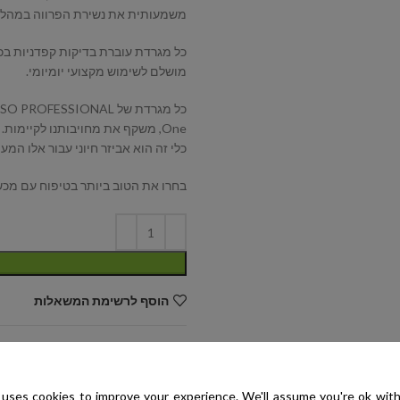
משמעותית את נשירת הפרווה במהלך ה
כל מגרדת עוברת בדיקות קפדניות בכ
מושלם לשימוש מקצועי יומיומי.
One, משקף את מחויבותנו לקיימות.
כלי זה הוא אביזר חיוני עבור אלו המעו
בחרו את הטוב ביותר בטיפוח עם מכשיר הקינוח 
הוסף לרשימת המשאלות
קטגוריות:
SPECIAL ONE
,
מגרדות 
תגיות:
special one
,
שמפו לכלבים
,
uses cookies to improve your experience. We'll assume you're ok with