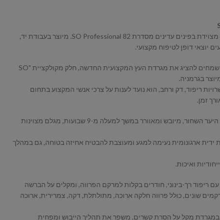
מגרדת עם ידית עץ איכותית, בינונית, מצוידת בפינים עדינים מסדרת SO Professional 82. מיוצר בעבודת יד,
ם יוצאי דופן לטיפוח מקצועי.
Special One המותג המצליח בעולם שמחים להציג את מגרדת העץ המקצועית החדשה, חלק מקולקציית "SO
M ו-L, ועם שתי אפשרויות ריפוד, דק ורחב, הוא נועד לענות על צרכי אנשי המקצוע בתחום
רך זמן.
מגרדת זו, העשויה מעץ בר-קיימא של היער השחור, מיובש ומאוורר במשך למעלה מ-9 שבועות, מגלם מצוינות
ידית ארגונומית נעימה למגע ומעוצבת להבטיח אחיזה בטוחה, גם במהלך
חודיות ואיכות.
ם ריפוד רך-בינוני, חודרים בקלות למרקם הפרווה, ומקלים על הברשה
רקמים שונים, כולל פרווה חלקה ארוכה, מתולתלת, דקה, צמרירית, ארוכה
 במגרדת מקל על הסרת קשרים, משפר את תהליך הייבוש ומפחית