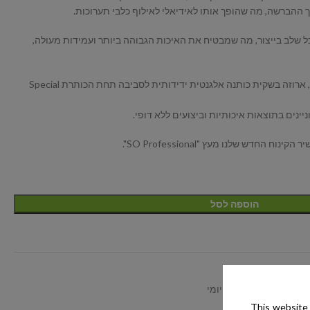
הברשה, מה שהופך אותו לאידיאלי לאילוף כלבי תערוכות.
ל שלב בייצור, מה שמבטיח את האיכות הגבוהה ביותר ועמידות מעולה,
כל מגרדת של SO PROFESSIONAL, ארוזה בשקית כותנה אלגנטית ידידותית לסביבה תחת הכותרת Special
ניינים בתוצאות איכותיות וביצועים ללא דופי.
החדש שלנו מעץ "SO Professional".
הוספה לסל
לכלבים וחתולים
שמפו לניקוי עמוק יום יומי
This website 